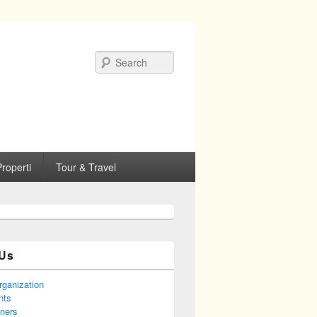
Search
roperti
Tour & Travel
Us
rganization
nts
tners