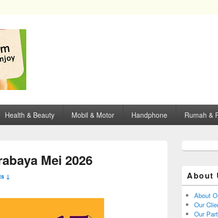
opping, mall dan kartu kredit di Surabaya.
Health & Beauty
Mobil & Motor
Handphone
Rumah & P
rabaya Mei 2026
About 
s ↓
About O
Our Clie
Our Par