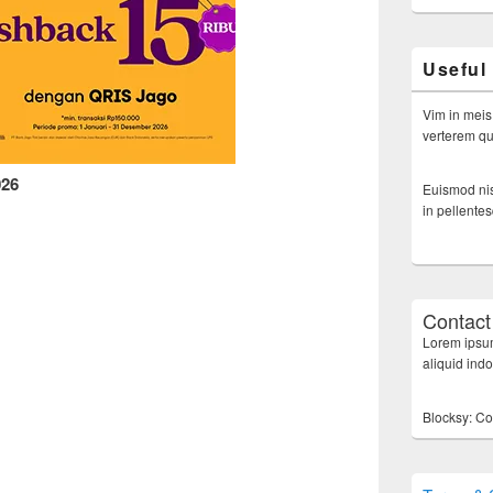
Useful
Vim in meis
verterem qui
026
Euismod nis
in pellente
Contact
Lorem ipsum
aliquid ind
Blocksy: Co