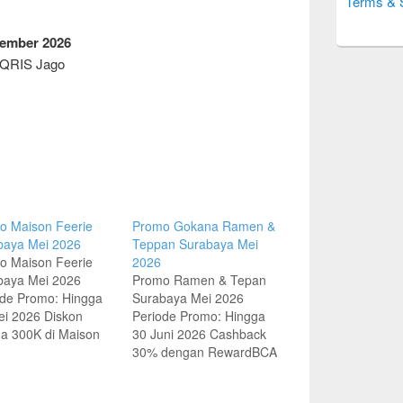
Terms & 
sember 2026
 QRIS Jago
o Maison Feerie
Promo Gokana Ramen &
baya Mei 2026
Teppan Surabaya Mei
o Maison Feerie
2026
baya Mei 2026
Promo Ramen & Tepan
ode Promo: Hingga
Surabaya Mei 2026
ei 2026 Diskon
Periode Promo: Hingga
ga 300K di Maison
30 Juni 2026 Cashback
e dengan Kartu
30% dengan RewardBCA
it HSBC Mekanisme
di Gokana Minimum
mum transaksi IDR
transaksi IDR 100K