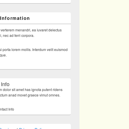
 Information
 verterem menandri, ea iuvaret delectus
, nec ad ferri corpora.
i porta lorem mollis. Interdum velit euismod
sque.
 Info
 dolor sit amet has ignota putent ridens
octum anad movet graece vimut omnes.
ntact Info