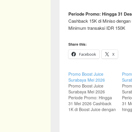
Periode Promo: Hingga 31 De
Cashback 15K di Miniso dengan
Minimum transaksi IDR 150K
Share this:
Facebook
X
Promo Boost Juice
Prom
Surabaya Mei 2026
Sura
Promo Boost Juice
Prom
Surabaya Mei 2026
Sura
Periode Promo: Hingga
Peri
31 Mei 2026 Cashback
31 M
1K di Boost Juice dengan
hing
aplikasi Jenius Minimum
Feeri
transaksi IDR 70K
Kred
Periode Promo: Hingga
Mini