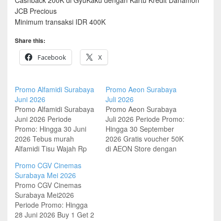
Cashback 200K di GyuKaku dengan Kartu Kredit Danamon
JCB Precious
Minimum transaksi IDR 400K
Share this:
Facebook
X
Promo Alfamidi Surabaya
Promo Aeon Surabaya
Juni 2026
Juli 2026
Promo Alfamidi Surabaya
Promo Aeon Surabaya
Juni 2026 Periode
Juli 2026 Periode Promo:
Promo: Hingga 30 Juni
Hingga 30 September
2026 Tebus murah
2026 Gratis voucher 50K
Alfamidi Tisu Wajah Rp
di AEON Store dengan
14.900 dengan member
Kartu Kredit DBS
Promo CGV Cinemas
Alfamidi Minimum belanja
Minimum transaksi IDR 1
Surabaya Mei 2026
IDR 100K Periode Promo:
juta Periode Promo:
Promo CGV Cinemas
Hingga 30 Juni 2026
Hingga 31 Juli 2026
Surabaya Mei2026
Dapatkan kupon diskon
Cashback voucher 50K di
Periode Promo: Hingga
total 200K di Alfamidi
Aeon dengan Kartu Kredit
28 Juni 2026 Buy 1 Get 2
dengan AlloPayLater
HSBC Minimum transaksi