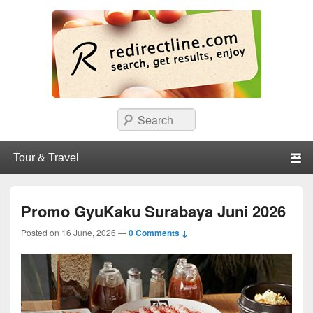
redirectline
Info promo & diskon restoran, cafe, shopping, mall dan kartu kredit di
Search
Surabaya.
Primary menu
Skip to primary content
Skip to secondary content
Promo GyuKaku Surabaya Juni 2026
Posted on
16 June, 2026
—
0 Comments ↓