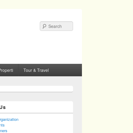
Search
roperti
Tour & Travel
Us
rganization
nts
tners