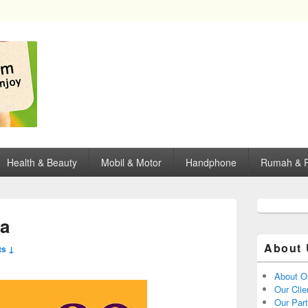
opping, mall dan kartu kredit di Surabaya.
Health & Beauty
Mobil & Motor
Handphone
Rumah & P
a
About 
s ↓
About O
Our Clie
Our Par