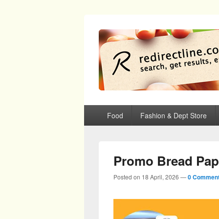
redirectline
Info promo & diskon restoran, cafe, sh
Primary menu
Skip to primary content
Skip to secondary content
Food
Fashion & Dept Store
Promo Bread Pap
Posted on
18 April, 2026
—
0 Comment