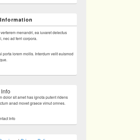
 Information
 verterem menandri, ea iuvaret delectus
, nec ad ferri corpora.
i porta lorem mollis. Interdum velit euismod
sque.
 Info
 dolor sit amet has ignota putent ridens
octum anad movet graece vimut omnes.
ntact Info