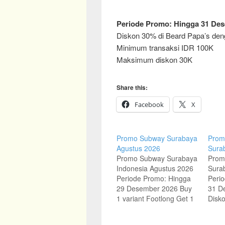
Periode Promo: Hingga 31 De
Diskon 30% di Beard Papa’s den
Minimum transaksi IDR 100K
Maksimum diskon 30K
Share this:
Facebook
X
Promo Subway Surabaya
Promo
Agustus 2026
Sura
Promo Subway Surabaya
Promo
Indonesia Agustus 2026
Sura
Periode Promo: Hingga
Peri
29 Desember 2026 Buy
31 D
1 variant Footlong Get 1
Disko
Free Italian BMT 6 inch
Sush
setiap hari Selasa
Debi