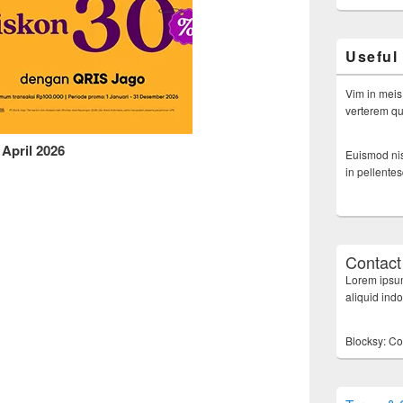
Useful
Vim in meis
verterem qui
April 2026
Euismod nis
in pellente
Contact
Lorem ipsum
aliquid ind
Blocksy: Co