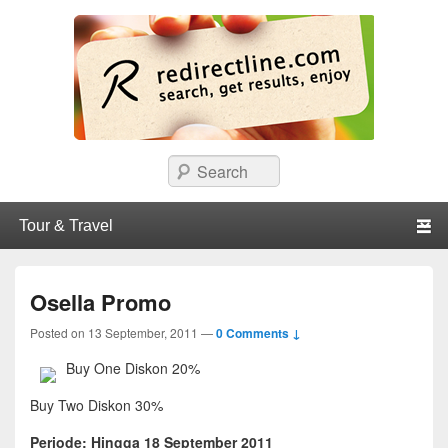
redirectline
Info promo & diskon restoran, cafe, shopping, mall dan kartu kredit di
Search
Surabaya.
Primary menu
Skip to primary content
Skip to secondary content
Osella Promo
Posted on
13 September, 2011
—
0 Comments ↓
Buy One Diskon 20%
Buy Two Diskon 30%
Periode: Hingga 18 September 2011