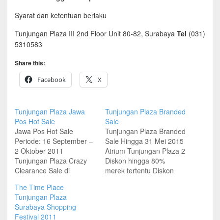
Syarat dan ketentuan berlaku
Tunjungan Plaza III 2nd Floor Unit 80-82, Surabaya
Tel
(031)
5310583
Share this:
Facebook
X
Tunjungan Plaza Jawa
Tunjungan Plaza Branded
Pos Hot Sale
Sale
Jawa Pos Hot Sale
Tunjungan Plaza Branded
Periode: 16 September –
Sale Hingga 31 Mei 2015
2 Oktober 2011
Atrium Tunjungan Plaza 2
Tunjungan Plaza Crazy
Diskon hingga 80%
Clearance Sale di
merek tertentu Diskon
Convention Center 28
hingga 80% Dorothy
The Time Place
September – 2 Oktober
Perkins, Topshop Baju
Tunjungan Plaza
2011 Nine West, Mango,
Marks & Spencer mulai
Surabaya Shopping
Guess, Raoul, Esprit,
Rp 259 ribuan Dress
Festival 2011
Batik Keris, Teenation,
Oasis mulai Rp 150