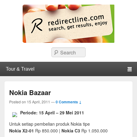
redirectline
Info promo & diskon restoran, cafe, shopping, mall dan kartu kredit di
Search
Surabaya.
Primary menu
Skip to primary content
Skip to secondary content
Nokia Bazaar
Posted on
15 April, 2011
—
0 Comments ↓
Periode: 15 April – 29 Mei 2011
Untuk setiap pembelian produk Nokia tipe
Nokia X2-01
Rp 850.000 |
Nokia C3
Rp 1.050.000