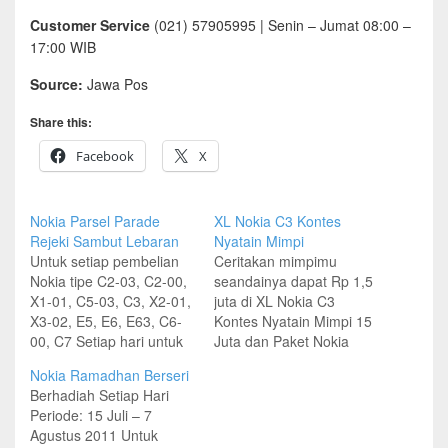
Customer Service
(021) 57905995 | Senin – Jumat 08:00 –
17:00 WIB
Source:
Jawa Pos
Share this:
Facebook
X
Nokia Parsel Parade
XL Nokia C3 Kontes
Rejeki Sambut Lebaran
Nyatain Mimpi
Untuk setiap pembelian
Ceritakan mimpimu
Nokia tipe C2-03, C2-00,
seandainya dapat Rp 1,5
X1-01, C5-03, C3, X2-01,
juta di XL Nokia C3
X3-02, E5, E6, E63, C6-
Kontes Nyatain Mimpi 15
00, C7 Setiap hari untuk
Juta dan Paket Nokia
pembeli: Rp 10 juta - 1
Messaging untuk 12
Nokia Ramadhan Berseri
orang Rp 3 juta – 3 orang
bulan bagi 10 pemenang
Berhadiah Setiap Hari
Setiap Minggu untuk
paling kreatif setiap hari
Periode: 15 Juli – 7
penjual: 50 Nokia C2-03
selama 60 hari Grand
Agustus 2011 Untuk
Pemenang Nokia Parsel
Prize senilai RP 50 juta