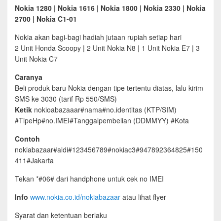
Nokia 1280 | Nokia 1616 | Nokia 1800 | Nokia 2330 | Nokia
2700 | Nokia C1-01
Nokia akan bagi-bagi hadiah jutaan rupiah setiap hari
2 Unit Honda Scoopy | 2 Unit Nokia N8 | 1 Unit Nokia E7 | 3
Unit Nokia C7
Caranya
Beli produk baru Nokia dengan tipe tertentu diatas, lalu kirim
SMS ke 3030 (tarif Rp 550/SMS)
Ketik
nokioabazaaar#nama#no.identitas (KTP/SIM)
#TipeHp#no.IMEI#Tanggalpembelian (DDMMYY) #Kota
Contoh
nokiabazaar#aldi#123456789#nokiac3#947892364825#150
411#Jakarta
Tekan *#06# dari handphone untuk cek no IMEI
Info
www.nokia.co.id/nokiabazaar
atau lihat flyer
Syarat dan ketentuan berlaku