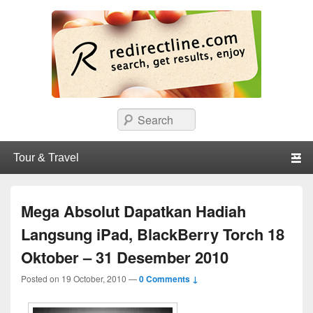
redirectline
Info promo & diskon restoran, cafe, shopping, mall dan kartu kredit di
Search
Surabaya.
Primary menu
Skip to primary content
Skip to secondary content
Mega Absolut Dapatkan Hadiah
Langsung iPad, BlackBerry Torch 18
Oktober – 31 Desember 2010
Posted on
19 October, 2010
—
0 Comments ↓