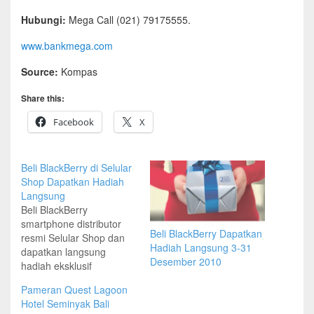
Hubungi:
Mega Call (021) 79175555.
www.bankmega.com
Source:
Kompas
Share this:
Facebook
X
Beli BlackBerry di Selular
Shop Dapatkan Hadiah
Langsung
Beli BlackBerry
smartphone distributor
Beli BlackBerry Dapatkan
resmi Selular Shop dan
Hadiah Langsung 3-31
dapatkan langsung
Desember 2010
hadiah eksklusif
BlackBerry dalam
Pameran Quest Lagoon
hitungan detik Hadiah
Hotel Seminyak Bali
bisa langsung diambil di