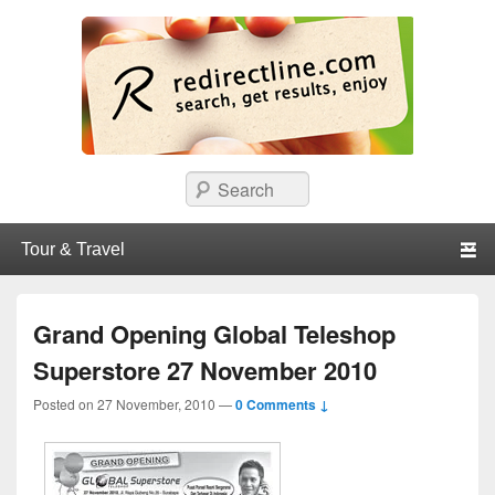
redirectline
Info promo & diskon restoran, cafe, shopping, mall dan kartu kredit di
Search
Surabaya.
Primary menu
Skip to primary content
Skip to secondary content
Grand Opening Global Teleshop
Superstore 27 November 2010
Posted on
27 November, 2010
—
0 Comments ↓