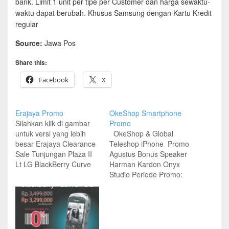
bank. Limit 1 unit per tipe per Customer dan harga sewaktu-
waktu dapat berubah. Khusus Samsung dengan Kartu Kredit
regular
Source:
Jawa Pos
Share this:
Facebook
X
Erajaya Promo
OkeShop Smartphone
Silahkan klik di gambar
Promo
untuk versi yang lebih
OkeShop & Global
besar Erajaya Clearance
Teleshop iPhone Promo
Sale Tunjungan Plaza II
Agustus Bonus Speaker
Lt LG BlackBerry Curve
Harman Kardon Onyx
9220 Rp 999.000
Studio Periode Promo:
Motorola Defy MIni Rp
Hingga 11 Agustus 2014
550.000 Nexus 4 LG Rp
iPhone 5C+ iPhone 4 Rp
2.999.000 Nokia Asha 30
10.000.000 Cashback Rp
Rp 499.000 HP Samsung
1.200.000 Free Speaker
mulai dari Rp 99.000
harman/kardon senilai Rp