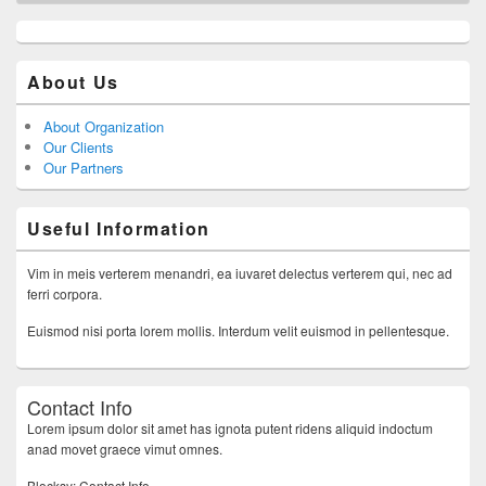
About Us
About Organization
Our Clients
Our Partners
Useful Information
Vim in meis verterem menandri, ea iuvaret delectus verterem qui, nec ad
ferri corpora.
Euismod nisi porta lorem mollis. Interdum velit euismod in pellentesque.
Contact Info
Lorem ipsum dolor sit amet has ignota putent ridens aliquid indoctum
anad movet graece vimut omnes.
Blocksy: Contact Info