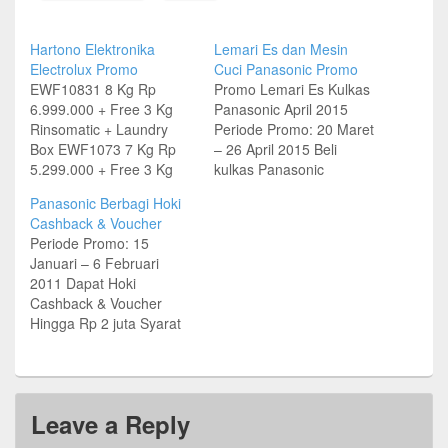
Hartono Elektronika
Lemari Es dan Mesin
Electrolux Promo
Cuci Panasonic Promo
EWF10831 8 Kg Rp
Promo Lemari Es Kulkas
6.999.000 + Free 3 Kg
Panasonic April 2015
Rinsomatic + Laundry
Periode Promo: 20 Maret
Box EWF1073 7 Kg Rp
– 26 April 2015 Beli
5.299.000 + Free 3 Kg
kulkas Panasonic
Rinsomatic + Laundry
berhadiah langsung satu
Panasonic Berbagi Hoki
Box EWF85761 7 Kg Rp
paket Lock & Lock Untuk
Cashback & Voucher
4.099.000 + + Free 1 Kg
setiap pembelian tipe:
Periode Promo: 15
Rinsomatic EWT905 9 kg
NR-B269/229F | NR-
Januari – 6 Februari
Rp 3.559.000 + Free
B268/228F | NR-
2011 Dapat Hoki
Cover Washer Syarat dan
B268/228G | NR-
Cashback & Voucher
ketentuan berlaku…
B262/222R | NR-B25GF-
Hingga Rp 2 juta Syarat
St | NR-B348F-ST Paket
dan ketentuan: Setiap
Lock & Lock tergantung
pembelian lemari es 200-
persediaan di toko
400 liter akan
Berlaku di…
mendapatkan voucher
Leave a Reply
sodexo senilai Rp 500
ribu dan cashback Rp