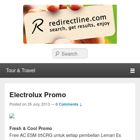
redirectline
Info promo & diskon restoran, cafe, shopping, mall dan kartu kredit di
Search
Surabaya.
Primary menu
Skip to primary content
Skip to secondary content
Electrolux Promo
Posted on
26 July, 2013
—
0 Comments ↓
Fresh & Cool Promo
Free AC ESM 05CRG untuk setiap pembelian Lemari Es