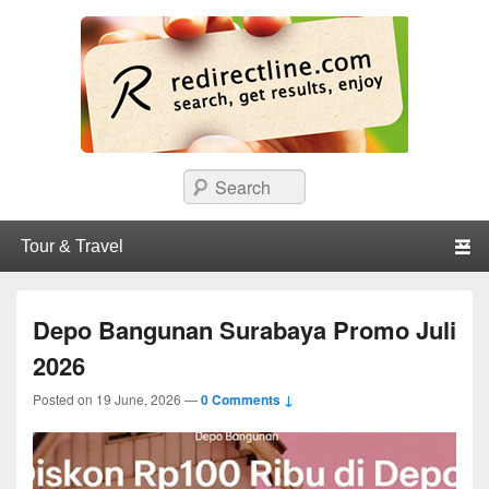
redirectline
Info promo & diskon restoran, cafe, shopping, mall dan kartu kredit di
Search
Surabaya.
Primary menu
Skip to primary content
Skip to secondary content
Depo Bangunan Surabaya Promo Juli
2026
Posted on
19 June, 2026
—
0 Comments ↓