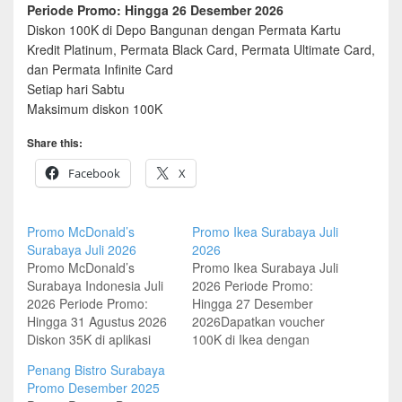
Periode Promo: Hingga 26 Desember 2026
Diskon 100K di Depo Bangunan dengan Permata Kartu
Kredit Platinum, Permata Black Card, Permata Ultimate Card,
dan Permata Infinite Card
Setiap hari Sabtu
Maksimum diskon 100K
Share this:
Facebook
X
Promo McDonald’s
Promo Ikea Surabaya Juli
Surabaya Juli 2026
2026
Promo McDonald’s
Promo Ikea Surabaya Juli
Surabaya Indonesia Juli
2026 Periode Promo:
2026 Periode Promo:
Hingga 27 Desember
Hingga 31 Agustus 2026
2026Dapatkan voucher
Diskon 35K di aplikasi
100K di Ikea dengan
McDonald's dengan
Permata Kartu Kredit
Penang Bistro Surabaya
Permata Kartu Kredit
Platinum, Permata Black
Promo Desember 2025
atau Permata Debit Plus
Card, Permata Ultimate