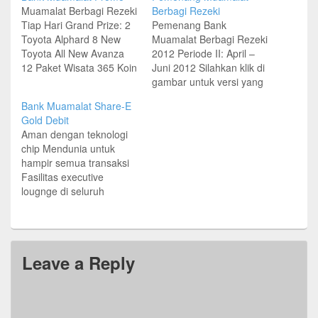
Muamalat Berbagi Rezeki
Berbagi Rezeki
Tiap Hari Grand Prize: 2
Pemenang Bank
Toyota Alphard 8 New
Muamalat Berbagi Rezeki
Toyota All New Avanza
2012 Periode II: April –
12 Paket Wisata 365 Koin
Juni 2012 Silahkan klik di
Emas Muamalat 24 Karat
gambar untuk versi yang
170 Paket Umroh 1422
lebih besar.
Bank Muamalat Share-E
Tabungan Umroh 22
Gold Debit
Motor Honda Spacy
Aman dengan teknologi
Syarat dan Ketentuan
chip Mendunia untuk
Berlaku Pajak hadiah
hampir semua transaksi
ditanggung Bank
Fasilitas executive
Muamalat Source: Jawa
lougnge di seluruh
Pos
bandara di Indonesia
Nyaman dan praktis
tanpa PIN Hubungi
500016 | (021) 500016
Leave a Reply
www.muamalatbank.com
Source: Jawa Pos