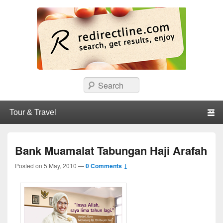
redirectline
Info promo & diskon restoran, cafe, shopping, mall dan kartu kredit di
Search
Surabaya.
Primary menu
Skip to primary content
Skip to secondary content
Bank Muamalat Tabungan Haji Arafah
Posted on
5 May, 2010
—
0 Comments ↓