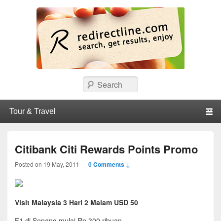
redirectline
Info promo & diskon restoran, cafe, shopping, mall dan kartu kredit di
Search
Surabaya.
Primary menu
Skip to primary content
Skip to secondary content
Citibank Citi Rewards Points Promo
Posted on
19 May, 2011
—
0 Comments ↓
Visit Malaysia 3 Hari 2 Malam USD 50
F1 di Sepang mulai Rp 300 ribuan