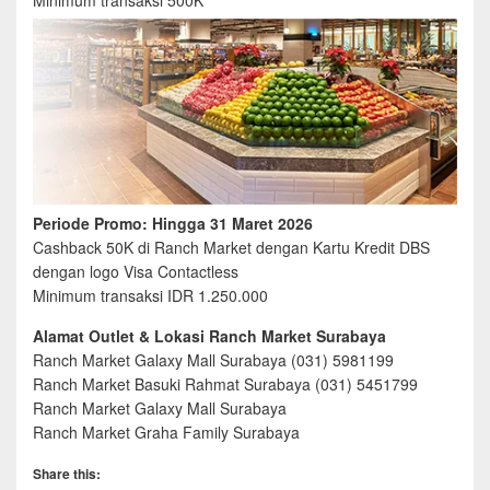
Minimum transaksi 500K
Periode Promo: Hingga 31 Maret 2026
Cashback 50K di Ranch Market dengan Kartu Kredit DBS
dengan logo Visa Contactless
Minimum transaksi IDR 1.250.000
Alamat Outlet & Lokasi Ranch Market Surabaya
Ranch Market Galaxy Mall Surabaya (031) 5981199
Ranch Market Basuki Rahmat Surabaya (031) 5451799
Ranch Market Galaxy Mall Surabaya
Ranch Market Graha Family Surabaya
Share this: