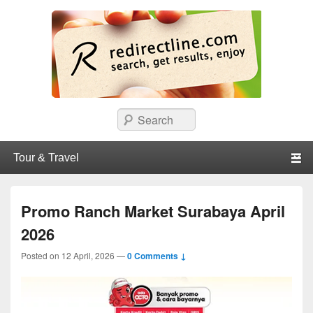
redirectline
Info promo & diskon restoran, cafe, shopping, mall dan kartu kredit di
Search
Surabaya.
Primary menu
Skip to primary content
Skip to secondary content
Promo Ranch Market Surabaya April
2026
Posted on
12 April, 2026
—
0 Comments ↓