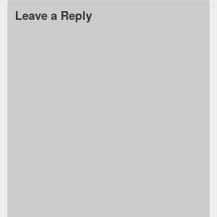
Minimum transaksi IDR
Leave a Reply
400K Periode Promo:
Hingga 26 Juli 2026
Cashback 50K di Super
Indo setiap hari Sabtu
dan Minggu dengan
Maybank Kartu…