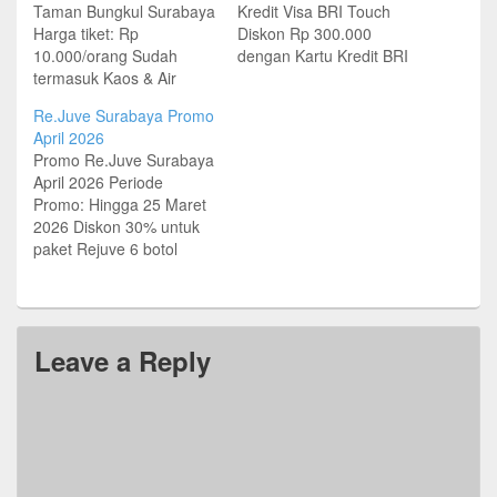
Taman Bungkul Surabaya
Kredit Visa BRI Touch
Harga tiket: Rp
Diskon Rp 300.000
10.000/orang Sudah
dengan Kartu Kredit BRI
termasuk Kaos & Air
MasterCard Cicilan
Mineral Selama
BRING BRI 0% selama 6
Re.Juve Surabaya Promo
persediaan masih ada
bulan Free Bluetooth BH-
April 2026
Info: (031) 8202139 dan
505 selama pre-order di
Promo Re.Juve Surabaya
(031) 8202105 (Mey)
Nokia Store (11-20
April 2026 Periode
Bazaar | Music | Aerobic
November 2011) Free
Promo: Hingga 25 Maret
Vidi Aldiano Start Fun
Paket Data Indosat
2026 Diskon 30% untuk
Walk at Taman Bungkul
selama 12 bulan (untuk
paket Rejuve 6 botol
Jam 5:30 WIB Rute:
Post Paid) atau 6…
250ml (Beat Guava,
Taman Bungkul – Taman
Green Guava,
Mayangkara…
Copacabana, Crush
Watermelon, u.Glow,
Leave a Reply
i.Glow) Berlaku di Re.juve
KM 57 dan Gambir
Station Periode Promo:
Hingga 14 Desember
2026 Beli 1 dapat 2
ReJuve ukuran 250ml
setiap…