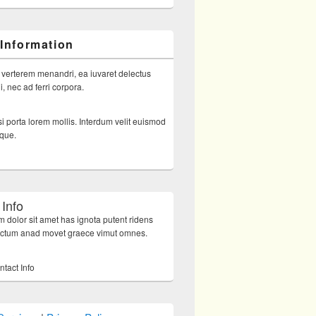
 Information
 verterem menandri, ea iuvaret delectus
, nec ad ferri corpora.
i porta lorem mollis. Interdum velit euismod
sque.
 Info
 dolor sit amet has ignota putent ridens
octum anad movet graece vimut omnes.
ntact Info