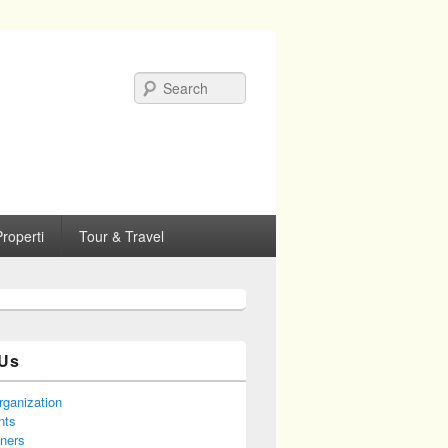
Search
roperti
Tour & Travel
Us
rganization
nts
tners