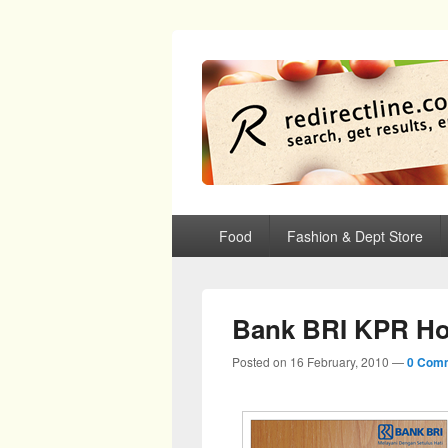
redirectline
Info promo & diskon restoran, cafe, sh
Primary menu
Skip to primary content
Skip to secondary content
Food
Fashion & Dept Store
Bank BRI KPR Hok
Posted on
16 February, 2010
—
0 Com