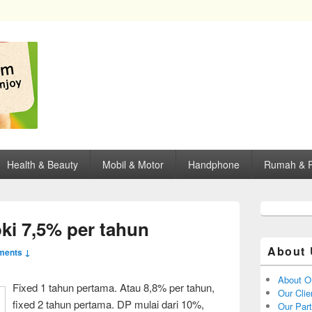
opping, mall dan kartu kredit di Surabaya.
Health & Beauty
Mobil & Motor
Handphone
Rumah & P
i 7,5% per tahun
About 
ments ↓
About O
Fixed 1 tahun pertama. Atau 8,8% per tahun,
Our Clie
fixed 2 tahun pertama. DP mulai dari 10%,
Our Par