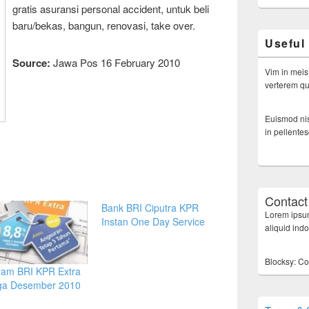
gratis asuransi personal accident, untuk beli
baru/bekas, bangun, renovasi, take over.
Useful
Source:
Jawa Pos 16 February 2010
Vim in meis
verterem qui
Euismod nis
in pellente
Contact
Bank BRI Ciputra KPR
Lorem ipsum
Instan One Day Service
aliquid ind
Blocksy: Co
ram BRI KPR Extra
ga Desember 2010