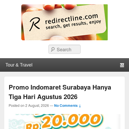
redirectline
Info promo & diskon restoran, cafe, shopping, mall dan kartu kredit di
Search
Surabaya.
Primary menu
Skip to primary content
Skip to secondary content
Promo Indomaret Surabaya Hanya
Tiga Hari Agustus 2026
Posted on
2 August, 2026
—
No Comments ↓