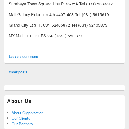
Surabaya Town Square Unit P 33-35A
Tel
(031) 5633812
Mall Galaxy Extention 4th #407-408
Tel
(031) 5915619
Grand City Lt 3, T. 031-52405872
Tel
(031) 52405873
MX Mall Lt 1 Unit FS 2-6 (0341) 550 377
Leave a comment
Post navigation
←
Older posts
About Us
About Organization
Our Clients
Our Partners